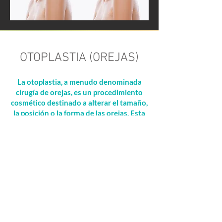
OTOPLASTIA (OREJAS)
La otoplastia, a menudo denominada
cirugía de orejas, es un procedimiento
cosmético destinado a alterar el tamaño,
la posición o la forma de las orejas. Esta
cirugía puede corregir problemas como
orejas protuberantes o demasiado
grandes, o insatisfacción con cirugías de
orejas anteriores. Al realizar pequeñas
incisiones detrás de las orejas para
remodelar el cartílago, la otoplastia
puede proporcionar una apariencia facial
más equilibrada y armoniosa. Este
procedimiento se adapta a las
necesidades de cada individuo y ofrece